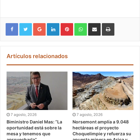
Google+
LinkedIn
Pinterest
WhatsApp
Compartir vía email
Imprimir
Artículos relacionados
7 agosto, 2026
7 agosto, 2026
Biministro Daniel Mas: “La
Norsemont amplía a 9.048
oportunidad está sobre la
hectáreas el proyecto
mesa y tenemos que
Choquelimpie y refuerza su
aprovecharla”
apuesta minera en Arica y