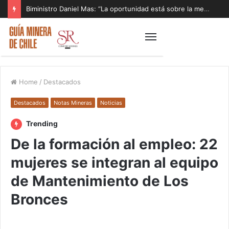
Biministro Daniel Mas: “La oportunidad está sobre la mesa y tenemos que aprovecharla”
Home
/
Destacados
Destacados
Notas Mineras
Noticias
Trending
De la formación al empleo: 22
mujeres se integran al equipo
de Mantenimiento de Los
Bronces