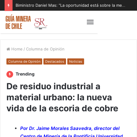
Biministro Daniel Mas: “La oportunidad está sobre la mesa y tenemos que aprovecharla”
Home
/
Columna de Opinión
Columna de Opinión
Destacados
Noticias
Trending
De residuo industrial a
material urbano: la nueva
vida de la escoria de cobre
Por Dr. Jaime Morales Saavedra, director del
Centro de Minería de la Pontificia Universidad