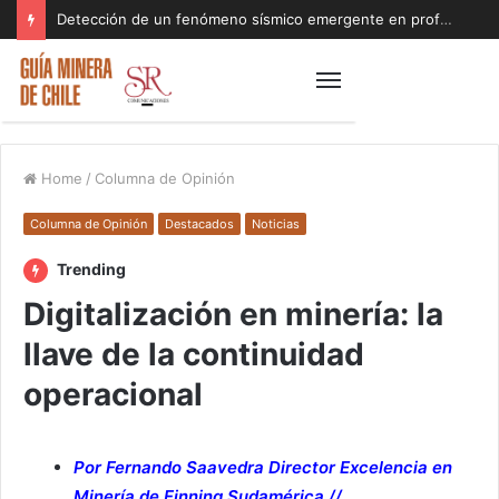
Detección de un fenómeno sísmico emergente en profundidad con riesgos diferentes a los conocidos paraliza Andes Norte
Home
/
Columna de Opinión
Columna de Opinión
Destacados
Noticias
Trending
Digitalización en minería: la
llave de la continuidad
operacional
Por Fernando Saavedra Director Excelencia en
Minería de Finning Sudamérica.//