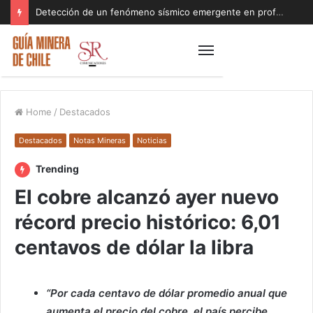
Detección de un fenómeno sísmico emergente en profundidad con riesgos diferentes a los conocidos paraliza Andes Norte
Home
/
Destacados
Destacados
Notas Mineras
Noticias
Trending
El cobre alcanzó ayer nuevo
récord precio histórico: 6,01
centavos de dólar la libra
“Por cada centavo de dólar promedio anual que
aumenta el precio del cobre, el país percibe