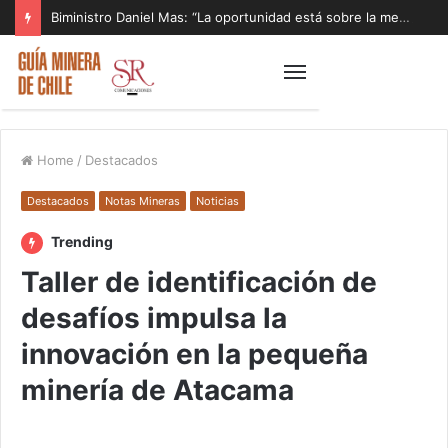
Biministro Daniel Mas: “La oportunidad está sobre la mesa y tenemos que aprovecharla”
Home
/
Destacados
Destacados
Notas Mineras
Noticias
Trending
Taller de identificación de
desafíos impulsa la
innovación en la pequeña
minería de Atacama