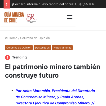
¡Cochilco informa nuevo récord del cobre: US$6,55 la libra!
Home
/
Columna de Opinión
Columna de Opinión
Destacados
Notas Mineras
Trending
El patrimonio minero también
construye futuro
Por Anita Marambio, Presidenta del Directorio
de Compromiso Minero; y Paula Arenas,
Directora Ejecutiva de Compromiso Minero. //