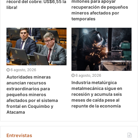
millones para apoyar
récord del cobre: US$6,55 la
recuperación de pequeños
libra!
mineros afectados por
temporales
6 agosto, 2026
6 agosto, 2026
Autoridades mineras
Industria metalúrgica
anuncian recursos
metalmecánica sigue en
extraordinarios para
recesión y acumula seis
pequeños mineros
meses de caída pese al
afectados por el sistema
repunte de la economía
frontal en Coquimbo y
Atacama
Entrevistas