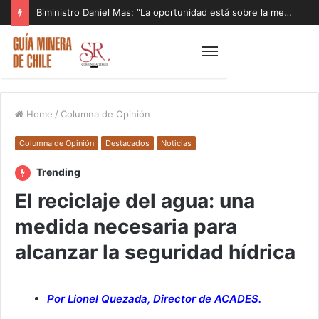
Biministro Daniel Mas: “La oportunidad está sobre la mesa y tenemos que aprovecharla”
Home
/
Columna de Opinión
Columna de Opinión
Destacados
Noticias
Trending
El reciclaje del agua: una
medida necesaria para
alcanzar la seguridad hídrica
Por Lionel Quezada, Director de ACADES.