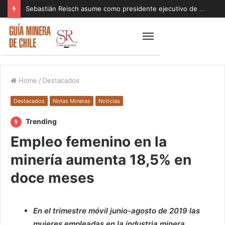
Sebastián Reisch asume como presidente ejecutivo de Finning Sudamérica
Home
/
Destacados
Destacados
Notas Mineras
Noticias
Trending
Empleo femenino en la
minería aumenta 18,5% en
doce meses
En el trimestre móvil junio-agosto de 2019 las
mujeres empleadas en la industria minera