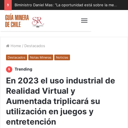
Biministro Daniel Mas: “La oportunidad está sobre la mesa y tenemos que aprovecharla”
Home
/
Destacados
Destacados
Notas Mineras
Noticias
Trending
En 2023 el uso industrial de
Realidad Virtual y
Aumentada triplicará su
utilización en juegos y
entretención