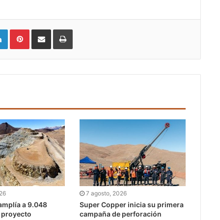
LinkedIn
Pinterest
Compartir vía email
Imprimir
026
7 agosto, 2026
mplía a 9.048
Super Copper inicia su primera
l proyecto
campaña de perforación