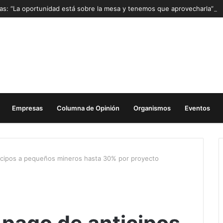
Mas: “La oportunidad está sobre la mesa y tenemos que aprovecharla”
Empresas
Columna de Opinión
Organismos
Eventos
cipos a pequeños mineros hasta 30% por proyecto