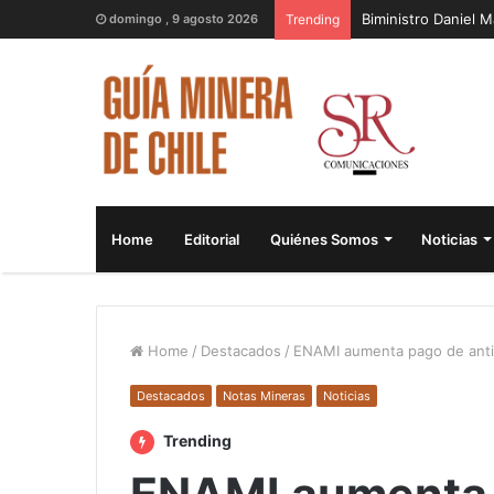
Biministro Daniel 
domingo , 9 agosto 2026
Trending
Home
Editorial
Quiénes Somos
Noticias
Home
/
Destacados
/
ENAMI aumenta pago de anti
Destacados
Notas Mineras
Noticias
Trending