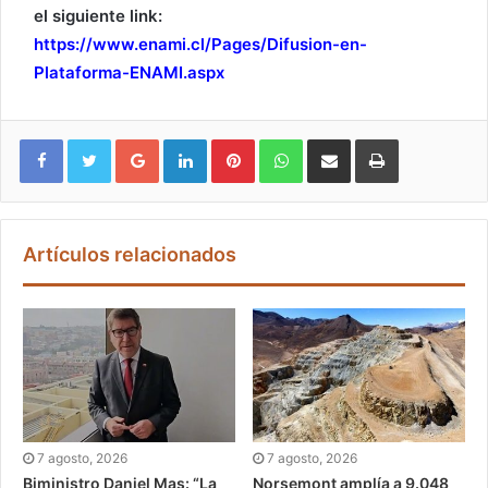
el siguiente link:
https://www.enami.cl/Pages/Difusion-en-
Plataforma-ENAMI.aspx
Google+
LinkedIn
Pinterest
WhatsApp
Compartir vía email
Imprimir
Artículos relacionados
7 agosto, 2026
7 agosto, 2026
Biministro Daniel Mas: “La
Norsemont amplía a 9.048