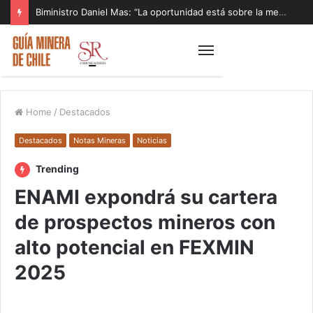
Biministro Daniel Mas: “La oportunidad está sobre la mesa y tenemos que aprovecharla”
Home
/
Destacados
Destacados
Notas Mineras
Noticias
Trending
ENAMI expondrá su cartera
de prospectos mineros con
alto potencial en FEXMIN
2025