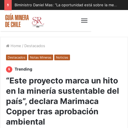
Biministro Daniel Mas: “La oportunidad está sobre la mesa y tenemos que aprovecharla”
Home
/
Destacados
Destacados
Notas Mineras
Noticias
Trending
“Este proyecto marca un hito
en la minería sustentable del
país”, declara Marimaca
Copper tras aprobación
ambiental