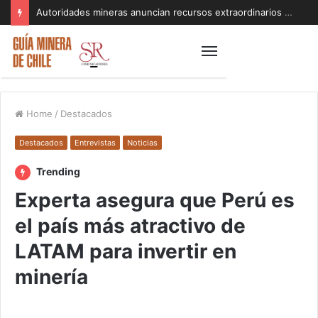
Autoridades mineras anuncian recursos extraordinarios para pequeños mineros afectados por el sistema frontal en Coquimbo y Atacama
Home
/
Destacados
Destacados
Entrevistas
Noticias
Trending
Experta asegura que Perú es
el país más atractivo de
LATAM para invertir en
minería