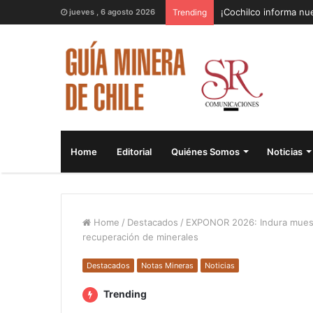
¡Cochilco informa nue
jueves , 6 agosto 2026
Trending
Home
Editorial
Quiénes Somos
Noticias
Home
/
Destacados
/
EXPONOR 2026: Indura muestr
recuperación de minerales
Destacados
Notas Mineras
Noticias
Trending