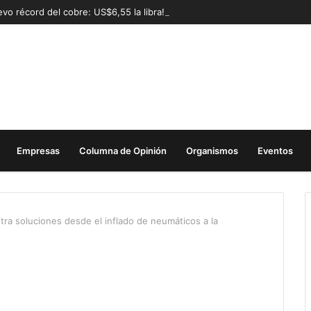
vo récord del cobre: US$6,55 la libra!
Empresas
Columna de Opinión
Organismos
Eventos
a soluciones desde el inflado de neumáticos a la