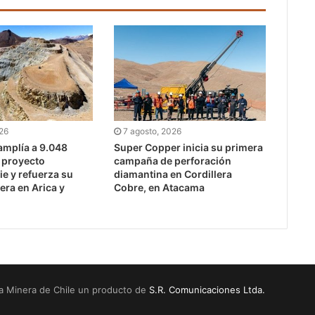
026
7 agosto, 2026
mplía a 9.048
Super Copper inicia su primera
l proyecto
campaña de perforación
e y refuerza su
diamantina en Cordillera
era en Arica y
Cobre, en Atacama
a Minera de Chile un producto de
S.R. Comunicaciones Ltda.