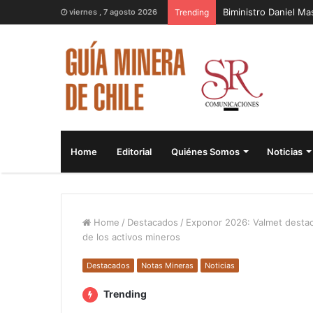
Biministro Daniel M
viernes , 7 agosto 2026
Trending
Home
Editorial
Quiénes Somos
Noticias
Home
/
Destacados
/
Exponor 2026: Valmet destaca
de los activos mineros
Destacados
Notas Mineras
Noticias
Trending