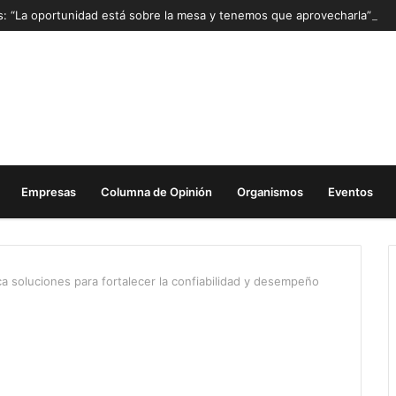
as: “La oportunidad está sobre la mesa y tenemos que aprovecharla”
Empresas
Columna de Opinión
Organismos
Eventos
 soluciones para fortalecer la confiabilidad y desempeño