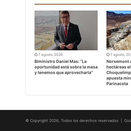
7 agosto, 2026
7 agosto, 2
Biministro Daniel Mas: “La
Norsemont a
oportunidad está sobre la mesa
hectáreas e
y tenemos que aprovecharla”
Choquelimpi
apuesta min
Parinacota
© Copyright 2026, Todos los derechos reservados | Guí