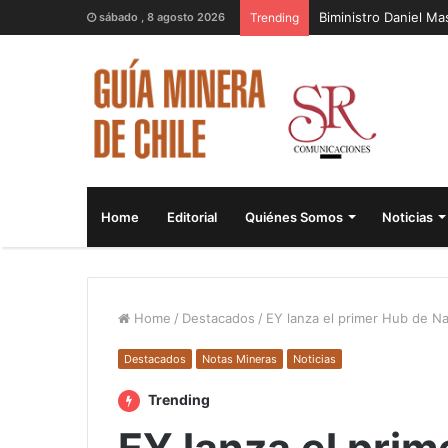
Biministro Daniel M
sábado , 8 agosto 2026
Trending
Home
Editorial
Quiénes Somos
Noticias
Home
/
Destacados
/
EY lanza el primer Hub de Na
Destacados
Notas Mineras
Noticias
Trending