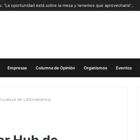
as: “La oportunidad está sobre la mesa y tenemos que aprovecharla”
Empresas
Columna de Opinión
Organismos
Eventos
turaleza de Latinoamérica