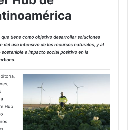
mer Hub de
atinoamérica
 que tiene como objetivo desarrollar soluciones
del uso intensivo de los recursos naturales, y al
sostenible e impacto social positivo en la
carbono.
ditoría,
ones,
u
la
ure Hub
vo
rnos
os