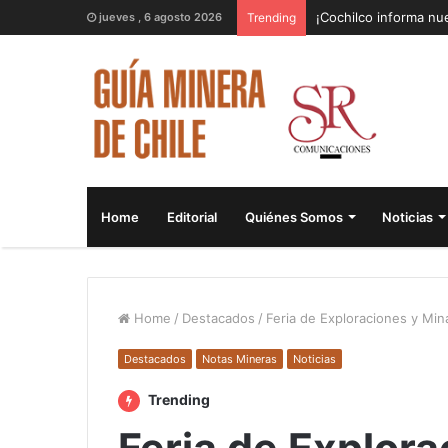
¡Cochilco informa nue
jueves , 6 agosto 2026
Trending
Home
Editorial
Quiénes Somos
Noticias
Home
/
Destacados
/
Feria de Exploraciones y Min
Destacados
Notas Mineras
Noticias
Trending