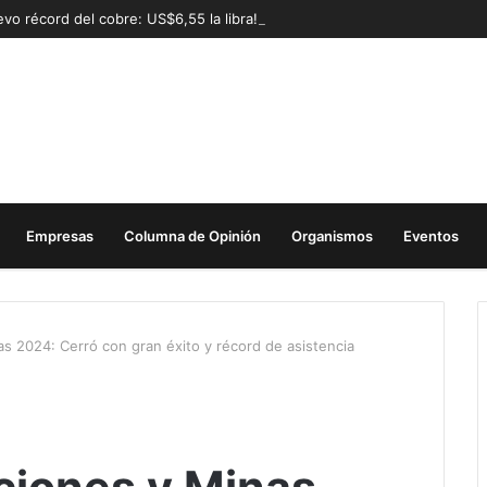
vo récord del cobre: US$6,55 la libra!
Empresas
Columna de Opinión
Organismos
Eventos
as 2024: Cerró con gran éxito y récord de asistencia