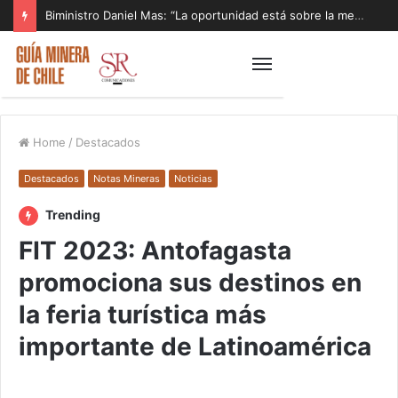
Biministro Daniel Mas: “La oportunidad está sobre la mesa y tenemos que aprovecharla”
Home
/
Destacados
Destacados
Notas Mineras
Noticias
Trending
FIT 2023: Antofagasta
promociona sus destinos en
la feria turística más
importante de Latinoamérica