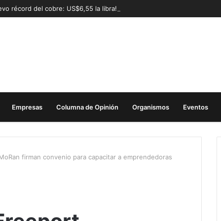
vo récord del cobre: US$6,55 la libra!
Empresas
Columna de Opinión
Organismos
Eventos
MoRan firman convenio para capacitar a emprendedoras