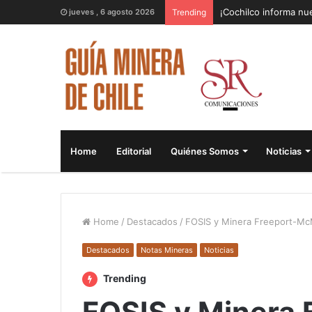
¡Cochilco informa nue
jueves , 6 agosto 2026
Trending
Home
Editorial
Quiénes Somos
Noticias
Home
/
Destacados
/
FOSIS y Minera Freeport-Mc
Destacados
Notas Mineras
Noticias
Trending