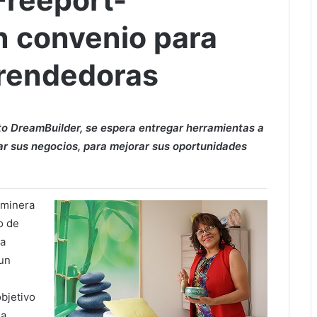
Freeport-
 convenio para
prendedoras
o DreamBuilder, se espera entregar herramientas a
ar sus negocios, para mejorar sus oportunidades
 minera
o de
 a
 un
objetivo
ia