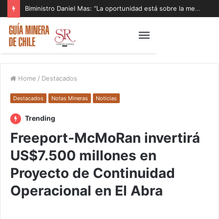
Biministro Daniel Mas: “La oportunidad está sobre la mesa y tenemos que aprovecharla”
Home
/
Destacados
Destacados
Notas Mineras
Noticias
Trending
Freeport-McMoRan invertirá
US$7.500 millones en
Proyecto de Continuidad
Operacional en El Abra