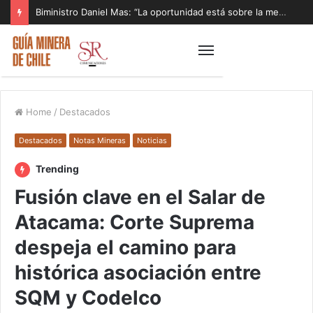
Biministro Daniel Mas: “La oportunidad está sobre la mesa y tenemos que aprovecharla”
Home
/
Destacados
Destacados
Notas Mineras
Noticias
Trending
Fusión clave en el Salar de
Atacama: Corte Suprema
despeja el camino para
histórica asociación entre
SQM y Codelco