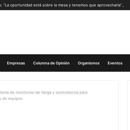
as: “La oportunidad está sobre la mesa y tenemos que aprovecharla”
Empresas
Columna de Opinión
Organismos
Eventos
istema de monitoreo de fatiga y somnolencia para
s de equipos