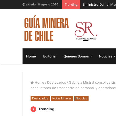
Biministro Daniel M
sábado , 8 agosto 2026
Trending
Home
Editorial
Quiénes Somos
Noticias
Home
/
Destacados
/
Gabriela Mistral consolida s
conductores de transporte de personal y operadore
Destacados
Notas Mineras
Noticias
Trending