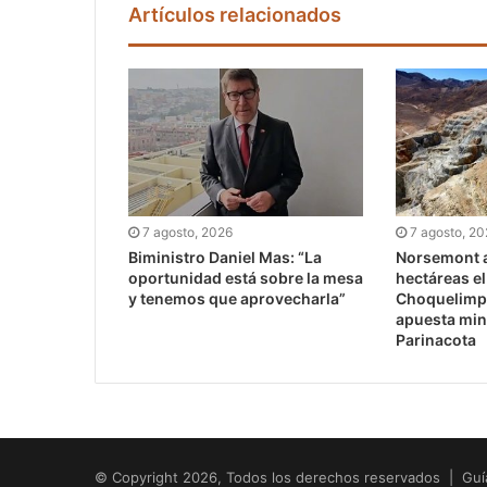
Artículos relacionados
7 agosto, 2026
7 agosto, 2
Biministro Daniel Mas: “La
Norsemont a
oportunidad está sobre la mesa
hectáreas e
y tenemos que aprovecharla”
Choquelimpi
apuesta min
Parinacota
© Copyright 2026, Todos los derechos reservados | Guí