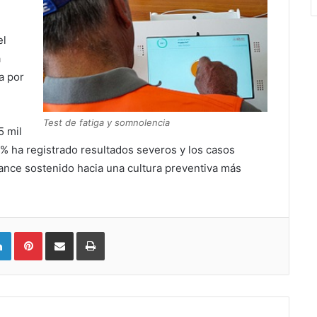
,
el
a
a por
Test de fatiga y somnolencia
5 mil
 1% ha registrado resultados severos y los casos
ance sostenido hacia una cultura preventiva más
LinkedIn
Pinterest
Compartir vía email
Imprimir