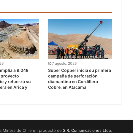
026
7 agosto, 2026
mplía a 9.048
Super Copper inicia su primera
l proyecto
campaña de perforación
e y refuerza su
diamantina en Cordillera
era en Arica y
Cobre, en Atacama
a Minera de Chile un producto de
S.R. Comunicaciones Ltda.