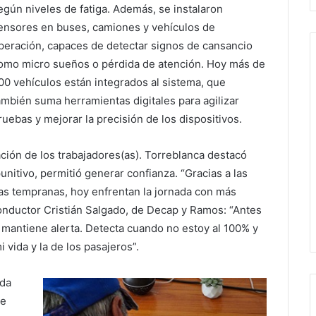
egún niveles de fatiga. Además, se instalaron
ensores en buses, camiones y vehículos de
peración, capaces de detectar signos de cansancio
omo micro sueños o pérdida de atención. Hoy más de
00 vehículos están integrados al sistema, que
ambién suma herramientas digitales para agilizar
ruebas y mejorar la precisión de los dispositivos.
ción de los trabajadores(as). Torreblanca destacó
unitivo, permitió generar confianza. “Gracias a las
rtas tempranas, hoy enfrentan la jornada con más
 conductor Cristián Salgado, de Decap y Ramos: “Antes
 mantiene alerta. Detecta cuando no estoy al 100% y
 vida y la de los pasajeros”.
ada
de