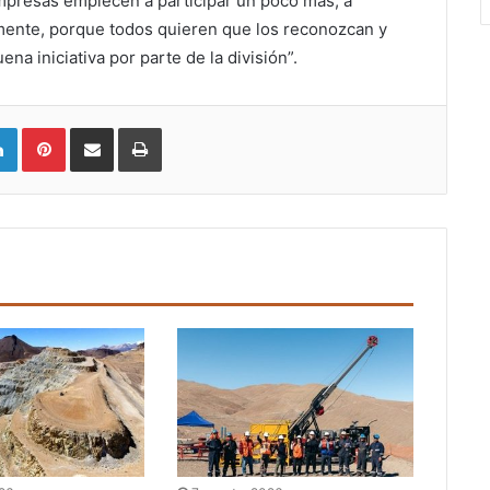
mpresas empiecen a participar un poco más, a
lmente, porque todos quieren que los reconozcan y
a iniciativa por parte de la división”.
LinkedIn
Pinterest
Compartir vía email
Imprimir