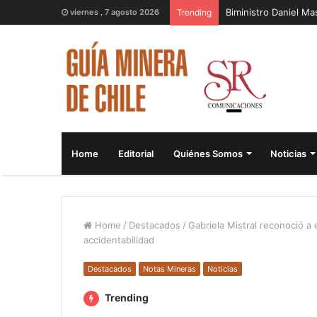
Biministro Daniel M
viernes , 7 agosto 2026
Trending
Home
Editorial
Quiénes Somos
Noticias
Home
/
Destacados
/
Gabriela Mistral reconoció 
accidentabilidad
Destacados
Notas Mineras
Noticias
Trending