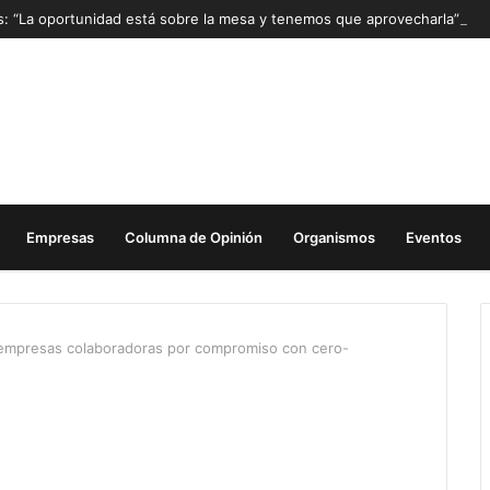
as: “La oportunidad está sobre la mesa y tenemos que aprovecharla”
Empresas
Columna de Opinión
Organismos
Eventos
a empresas colaboradoras por compromiso con cero-