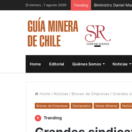
Biministro Daniel M
viernes , 7 agosto 2026
Trending
Home
Editorial
Quiénes Somos
Noticias
Home
/
Noticias
/
Breves de Empresas
/
Grandes s
Breves de Empresas
Destacados
Notas Mineras
Notici
Trending