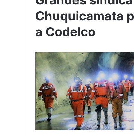
Grandes sindica
Chuquicamata pr
a Codelco