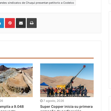
andes sindicatos de Chuqui presentan petitorio a Codelco
LinkedIn
Pinterest
Compartir vía email
Imprimir
026
7 agosto, 2026
mplía a 9.048
Super Copper inicia su primera