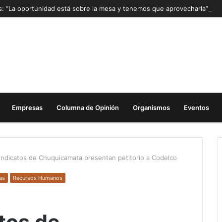
as: “La oportunidad está sobre la mesa y tenemos que aprovecharla”
Empresas
Columna de Opinión
Organismos
Eventos
indicatos de Chuquicamata presentan petitorio a Codelco
as
Recursos Humanos