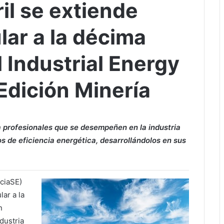
ril se extiende
lar a la décima
 Industrial Energy
Edición Minería
a profesionales que se desempeñen en la industria
s de eficiencia energética, desarrollándolos en sus
ciaSE)
lar a la
n
dustria