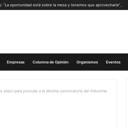
as: “La oportunidad está sobre la mesa y tenemos que aprovecharla”
Empresas
Columna de Opinión
Organismos
Eventos
de plazo para postular a la décima convocatoria del Industrial