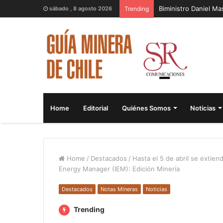
Biministro Daniel M
sábado , 8 agosto 2026
Trending
Home
Editorial
Quiénes Somos
Noticias
Home
/
Destacados
/
Hasta el 5 de abril se extien
Energy Manager (IEM): Edición Minería
Destacados
Notas Mineras
Noticias
Trending