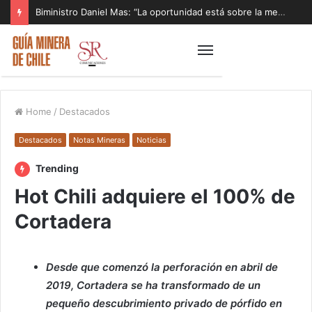
Biministro Daniel Mas: “La oportunidad está sobre la mesa y tenemos que aprovecharla”
Home
/
Destacados
Destacados
Notas Mineras
Noticias
Trending
Hot Chili adquiere el 100% de
Cortadera
Desde que comenzó la perforación en abril de
2019, Cortadera se ha transformado de un
pequeño descubrimiento privado de pórfido en