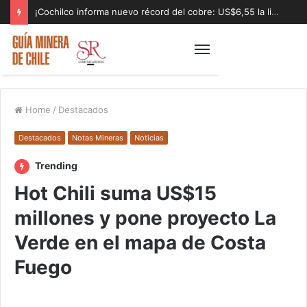
¡Cochilco informa nuevo récord del cobre: US$6,55 la libra!
Home
/
Destacados
Destacados
Notas Mineras
Noticias
Trending
Hot Chili suma US$15
millones y pone proyecto La
Verde en el mapa de Costa
Fuego