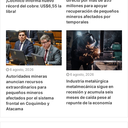
directo por más de $55
¡Cochilco informa nuevo
millones para apoyar
récord del cobre: US$6,55 la
recuperación de pequeños
libra!
mineros afectados por
temporales
6 agosto, 2026
6 agosto, 2026
Autoridades mineras
Industria metalúrgica
anuncian recursos
metalmecánica sigue en
extraordinarios para
recesión y acumula seis
pequeños mineros
meses de caída pese al
afectados por el sistema
repunte de la economía
frontal en Coquimbo y
Atacama