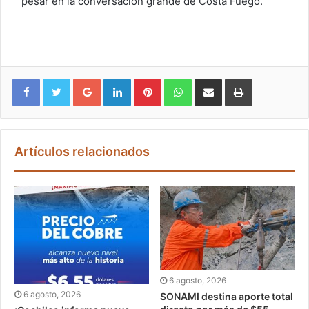
pesar en la conversación grande de Costa Fuego.
Google+
LinkedIn
Pinterest
WhatsApp
Compartir vía email
Imprimir
Artículos relacionados
6 agosto, 2026
6 agosto, 2026
SONAMI destina aporte total