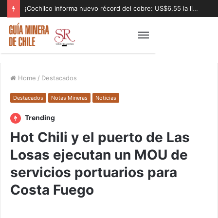
¡Cochilco informa nuevo récord del cobre: US$6,55 la libra!
Home
/
Destacados
Destacados
Notas Mineras
Noticias
Trending
Hot Chili y el puerto de Las
Losas ejecutan un MOU de
servicios portuarios para
Costa Fuego