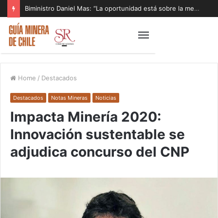
Biministro Daniel Mas: “La oportunidad está sobre la mesa y tenemos que aprovecharla”
Home
/
Destacados
Destacados
Notas Mineras
Noticias
Impacta Minería 2020:
Innovación sustentable se
adjudica concurso del CNP