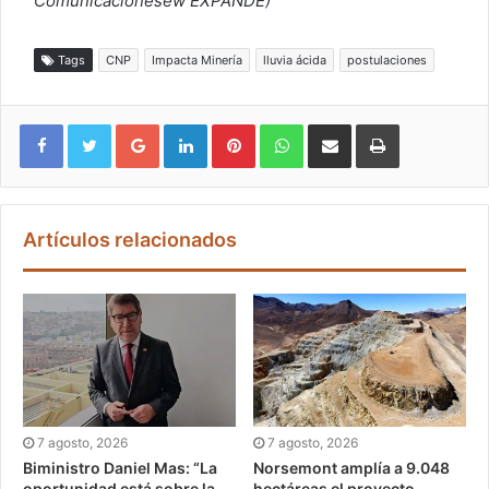
Comunicacionesew EXPANDE)
Tags
CNP
Impacta Minería
lluvia ácida
postulaciones
Google+
LinkedIn
Pinterest
WhatsApp
Compartir vía email
Imprimir
Artículos relacionados
7 agosto, 2026
7 agosto, 2026
Biministro Daniel Mas: “La
Norsemont amplía a 9.048
oportunidad está sobre la
hectáreas el proyecto