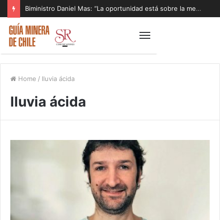
Biministro Daniel Mas: “La oportunidad está sobre la mesa y tenemos que aprovecharla”
Home
/
lluvia ácida
lluvia ácida