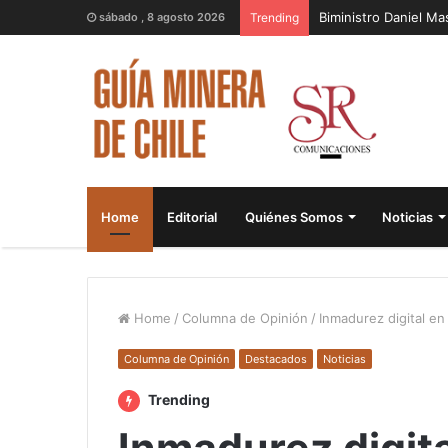
Biministro Daniel M
sábado , 8 agosto 2026
Trending
Home
Editorial
Quiénes Somos
Noticias
Home
/
Columna de Opinión
/
Inmadurez digital en
Columna de Opinión
Destacados
Noticias
Trending