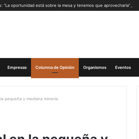
as: “La oportunidad está sobre la mesa y tenemos que aprovecharla”
Empresas
Columna de Opinión
Organismos
Eventos
 la pequeña y mediana minería