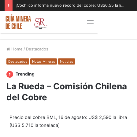
¡Cochilco informa nuevo récord del cobre: US$6,55 la libra!
Home
/
Destacados
Destacados
Notas Mineras
Noticias
Trending
La Rueda – Comisión Chilena
del Cobre
Precio del cobre BML, 16 de agosto: US$ 2,590 la libra
(US$ 5.710 la tonelada)