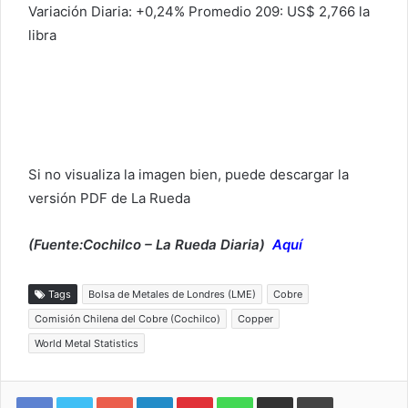
Variación Diaria: +0,24% Promedio 209: US$ 2,766 la
libra
Si no visualiza la imagen bien, puede descargar la
versión PDF de La
Rueda
(Fuente:Cochilco – La Rueda Diaria)
Aquí
Tags
Bolsa de Metales de Londres (LME)
Cobre
Comisión Chilena del Cobre (Cochilco)
Copper
World Metal Statistics
Google+
LinkedIn
Pinterest
WhatsApp
Compartir vía email
Imprimir