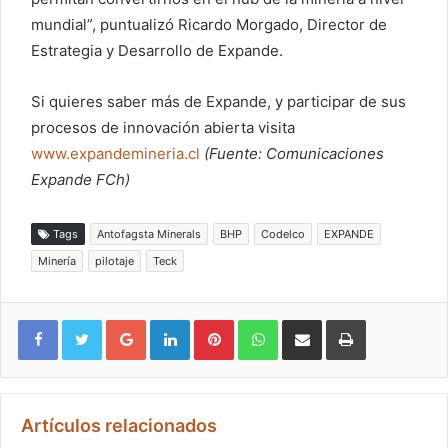
mundial”, puntualizó Ricardo Morgado, Director de
Estrategia y Desarrollo de Expande.
Si quieres saber más de Expande, y participar de sus
procesos de innovación abierta visita
www.expandemineria.cl
(Fuente: Comunicaciones
Expande FCh)
Tags
Antofagsta Minerals
BHP
Codelco
EXPANDE
Minería
pilotaje
Teck
Google+
LinkedIn
Pinterest
WhatsApp
Compartir vía email
Imprimir
Artículos relacionados