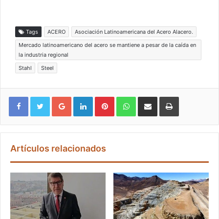
Tags
ACERO
Asociación Latinoamericana del Acero Alacero.
Mercado latinoamericano del acero se mantiene a pesar de la caída en
la industria regional
Stahl
Steel
Google+
LinkedIn
Pinterest
WhatsApp
Compartir vía email
Imprimir
Artículos relacionados