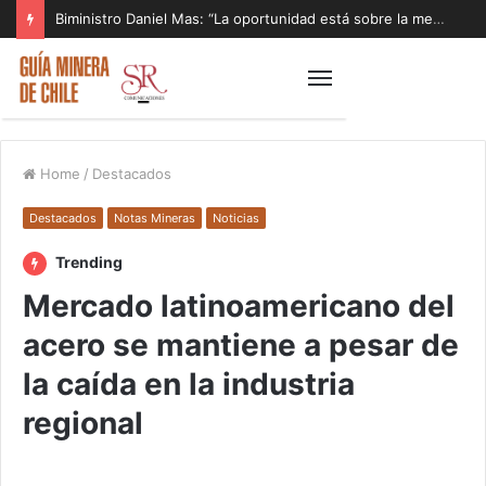
Biministro Daniel Mas: “La oportunidad está sobre la mesa y tenemos que aprovecharla”
Home
/
Destacados
Destacados
Notas Mineras
Noticias
Trending
Mercado latinoamericano del
acero se mantiene a pesar de
la caída en la industria
regional