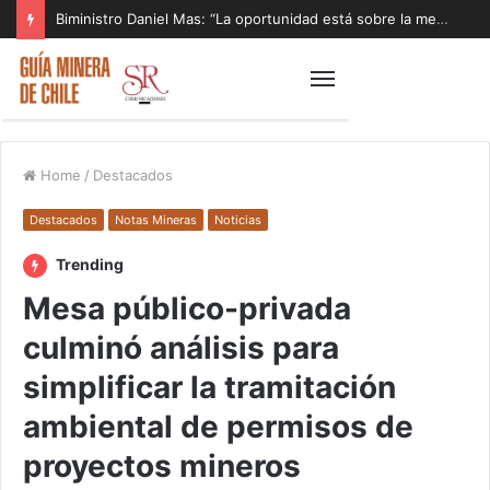
Biministro Daniel Mas: “La oportunidad está sobre la mesa y tenemos que aprovecharla”
Home
/
Destacados
Destacados
Notas Mineras
Noticias
Trending
Mesa público-privada
culminó análisis para
simplificar la tramitación
ambiental de permisos de
proyectos mineros