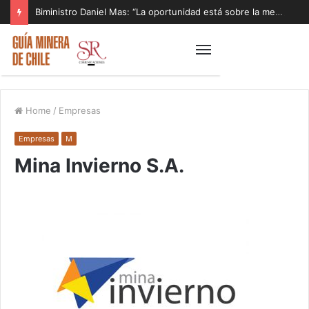
Biministro Daniel Mas: “La oportunidad está sobre la mesa y tenemos que aprovecharla”
Home
/
Empresas
Empresas
M
Mina Invierno S.A.