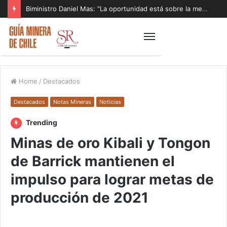
Biministro Daniel Mas: “La oportunidad está sobre la mesa y tenemos que aprovecharla”
Home
/
Destacados
Destacados
Notas Mineras
Noticias
Trending
Minas de oro Kibali y Tongon
de Barrick mantienen el
impulso para lograr metas de
producción de 2021