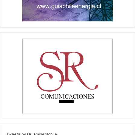
Tweets by Guiaminerachile