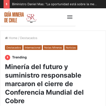
Biministro Daniel Mas: “La oportunidad está sobre la mesa y tenemos que aprovecharla”
Home
/
Destacados
Destacados
Internacional
Notas Mineras
Noticias
Trending
Minería del futuro y
suministro responsable
marcaron el cierre de
Conferencia Mundial del
Cobre