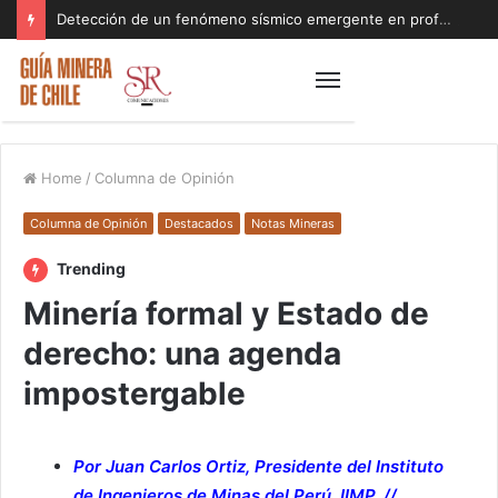
Detección de un fenómeno sísmico emergente en profundidad con riesgos diferentes a los conocidos paraliza Andes Norte
Home
/
Columna de Opinión
Columna de Opinión
Destacados
Notas Mineras
Trending
Minería formal y Estado de
derecho: una agenda
impostergable
Por Juan Carlos Ortiz, Presidente del Instituto
de Ingenieros de Minas del Perú, IIMP. //