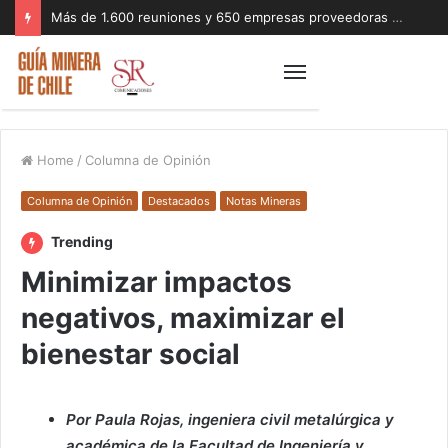
Más de 1.600 reuniones y 650 empresas proveedoras marcaron exitosa rueda de negocios del Mes de la Minería 2026
Home
/
Columna de Opinión
Columna de Opinión
Destacados
Notas Mineras
Trending
Minimizar impactos
negativos, maximizar el
bienestar social
Por Paula Rojas, ingeniera civil metalúrgica y
académica de la Facultad de Ingeniería y