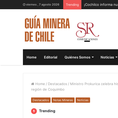
¡Cochilco informa nu
viernes , 7 agosto 2026
Trending
Home
Editorial
Quiénes Somos
Noticias
Home
/
Destacados
/
Ministro Prokurica celebra hi
región de Coquimbo
Destacados
Notas Mineras
Noticias
Trending