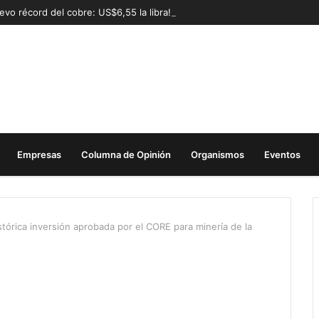
evo récord del cobre: US$6,55 la libra!
Empresas
Columna de Opinión
Organismos
Eventos
stórica inversión aprobada por el CORE para minería de la