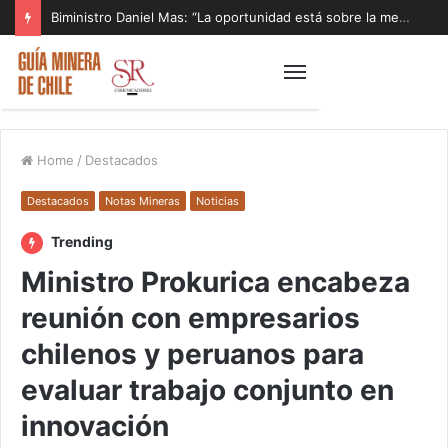
Biministro Daniel Mas: “La oportunidad está sobre la mesa y tenemos que aprovecharla”
Home
/
Destacados
Destacados
Notas Mineras
Noticias
Trending
Ministro Prokurica encabeza
reunión con empresarios
chilenos y peruanos para
evaluar trabajo conjunto en
innovación