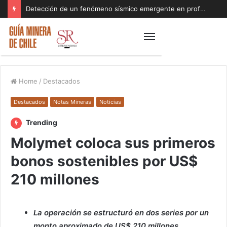
Detección de un fenómeno sísmico emergente en profundidad con riesgos diferentes a los conocidos paraliza Andes Norte
Home
/
Destacados
Destacados
Notas Mineras
Noticias
Trending
Molymet coloca sus primeros
bonos sostenibles por US$
210 millones
La operación se estructuró en dos series por un
monto aproximado de US$ 210 millones,