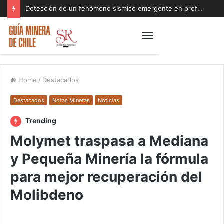
Detección de un fenómeno sísmico emergente en profundidad con riesgos diferentes a los conocidos paraliza Andes Norte
Home
/
Destacados
Destacados
Notas Mineras
Noticias
Trending
Molymet traspasa a Mediana
y Pequeña Minería la fórmula
para mejor recuperación del
Molibdeno