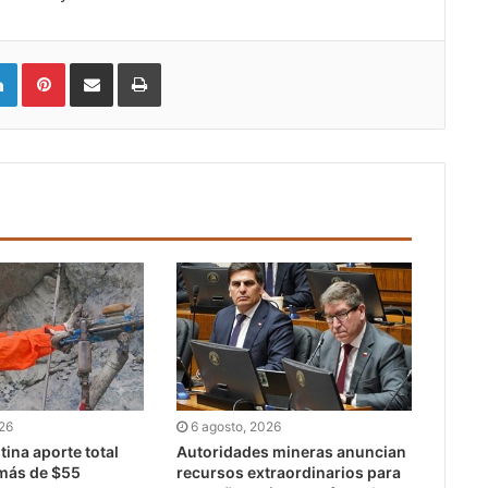
LinkedIn
Pinterest
Compartir vía email
Imprimir
026
6 agosto, 2026
ina aporte total
Autoridades mineras anuncian
 más de $55
recursos extraordinarios para