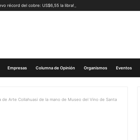
vo récord del cobre: US$6,55 la libra!
Empresas
Columna de Opinión
Organismos
Eventos
ala de Arte Collahuasi de la mano de Museo del Vino de Santa