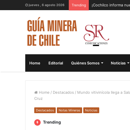
¡Cochilco informa nue
jueves , 6 agosto 2026
Trending
Home
Editorial
Quiénes Somos
Noticias
Home
/
Destacados
/
Mundo vitivinícola llega a S
Cruz
Destacados
Notas Mineras
Noticias
Trending