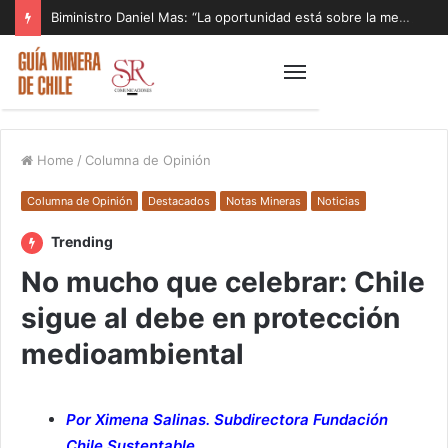
Biministro Daniel Mas: “La oportunidad está sobre la mesa y tenemos que aprovecharla”
Home
/
Columna de Opinión
Columna de Opinión
Destacados
Notas Mineras
Noticias
Trending
No mucho que celebrar: Chile
sigue al debe en protección
medioambiental
Por Ximena Salinas. Subdirectora Fundación
Chile Sustentable