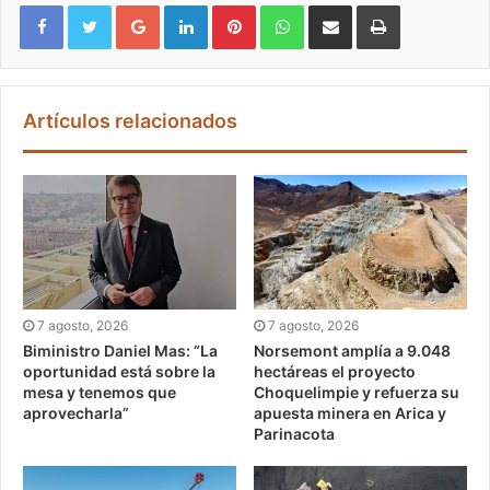
Google+
LinkedIn
Pinterest
WhatsApp
Compartir vía email
Imprimir
Artículos relacionados
7 agosto, 2026
7 agosto, 2026
Biministro Daniel Mas: “La
Norsemont amplía a 9.048
oportunidad está sobre la
hectáreas el proyecto
mesa y tenemos que
Choquelimpie y refuerza su
aprovecharla”
apuesta minera en Arica y
Parinacota