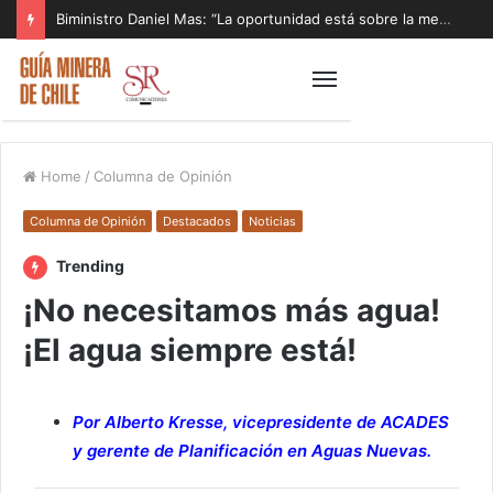
Biministro Daniel Mas: “La oportunidad está sobre la mesa y tenemos que aprovecharla”
Home
/
Columna de Opinión
Columna de Opinión
Destacados
Noticias
Trending
¡No necesitamos más agua!
¡El agua siempre está!
Por Alberto Kresse, vicepresidente de ACADES
y gerente de Planificación en Aguas Nuevas.