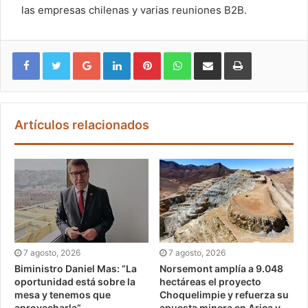
las empresas chilenas y varias reuniones B2B.
Google+
LinkedIn
Pinterest
WhatsApp
Compartir vía email
Imprimir
Artículos relacionados
7 agosto, 2026
7 agosto, 2026
Biministro Daniel Mas: “La
Norsemont amplía a 9.048
oportunidad está sobre la
hectáreas el proyecto
mesa y tenemos que
Choquelimpie y refuerza su
aprovecharla”
apuesta minera en Arica y