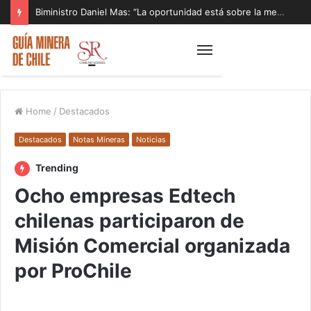
Biministro Daniel Mas: “La oportunidad está sobre la mesa y tenemos que aprovecharla”
Home
/
Destacados
Destacados
Notas Mineras
Noticias
Trending
Ocho empresas Edtech
chilenas participaron de
Misión Comercial organizada
por ProChile