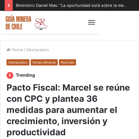
Biministro Daniel Mas: “La oportunidad está sobre la mesa y tenemos que aprovecharla”
Home
/
Destacados
Destacados
Notas Mineras
Noticias
Trending
Pacto Fiscal: Marcel se reúne
con CPC y plantea 36
medidas para aumentar el
crecimiento, inversión y
productividad