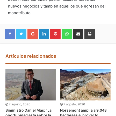
nuevos negocios y también aquellos que egresan del
monotributo.
Google+
LinkedIn
Pinterest
WhatsApp
Compartir vía email
Imprimir
Artículos relacionados
7 agosto, 2026
7 agosto, 2026
Biministro Daniel Mas: “La
Norsemont amplía a 9.048
oportunidad está sobre la
hectáreas el proyecto