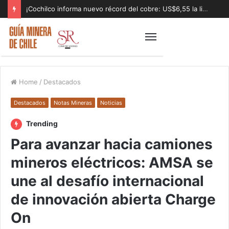
¡Cochilco informa nuevo récord del cobre: US$6,55 la libra!
Home
/
Destacados
Destacados
Notas Mineras
Noticias
Trending
Para avanzar hacia camiones
mineros eléctricos: AMSA se
une al desafío internacional
de innovación abierta Charge
On